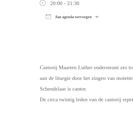
20:00 - 21:30
Aan agenda toevoegen
Download ICS
Google Ca
Cantorij Maarten Luther ondersteunt zes tot
aan de liturgie door het zingen van motett
Schendelaar is cantor.
De circa twintig leden van de cantorij rep