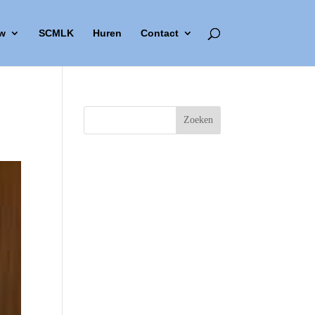
w
SCMLK
Huren
Contact