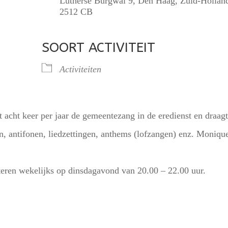
Lutherse Burgwal 9, Den Haag, Zuid-Hollan
2512 CB
SOORT ACTIVITEIT
lendar
iCalendar
Office 365
Activiteiten
 acht keer per jaar de gemeentezang in de eredienst en draagt
en, antifonen, liedzettingen, anthems (lofzangen) enz. Moniqu
eteren wekelijks op dinsdagavond van 20.00 – 22.00 uur.