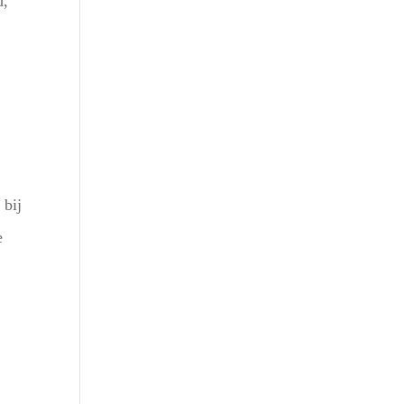
d,
Outlook Live
 bij
e