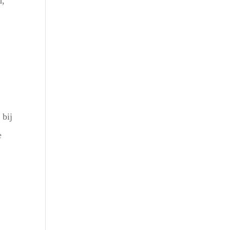
d,
Outlook Live
 bij
e