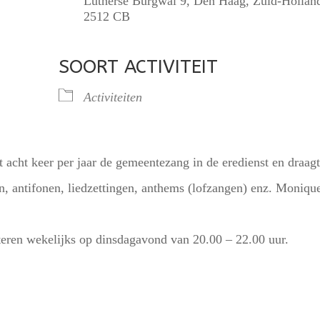
Lutherse Burgwal 9, Den Haag, Zuid-Hollan
2512 CB
SOORT ACTIVITEIT
lendar
iCalendar
Office 365
Activiteiten
 acht keer per jaar de gemeentezang in de eredienst en draagt
en, antifonen, liedzettingen, anthems (lofzangen) enz. Moniqu
eteren wekelijks op dinsdagavond van 20.00 – 22.00 uur.