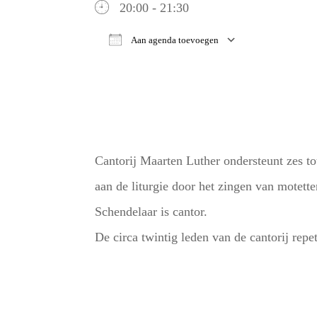
20:00 - 21:30
Aan agenda toevoegen
Download ICS
Google Ca
Cantorij Maarten Luther ondersteunt zes tot
aan de liturgie door het zingen van motett
Schendelaar is cantor.
De circa twintig leden van de cantorij rep