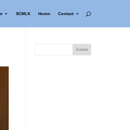
w
SCMLK
Huren
Contact