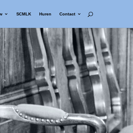
w
SCMLK
Huren
Contact