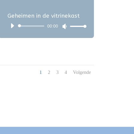
te
Geheimen in de vitrinekast
verlagen.
00:00
Audiospeler
Gebruik
Omhoog/Omlaag
pijltoetsen
om
het
1
2
3
4
Volgende
volume
te
verhogen
of
te