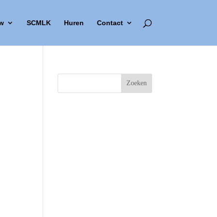
w
SCMLK
Huren
Contact
Outlook Live