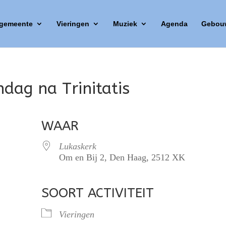
 gemeente
Vieringen
Muziek
Agenda
Gebou
ndag na Trinitatis
WAAR
Lukaskerk
Om en Bij 2, Den Haag, 2512 XK
SOORT ACTIVITEIT
lendar
iCalendar
Office 365
Vieringen