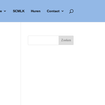
w
SCMLK
Huren
Contact
Outlook Live