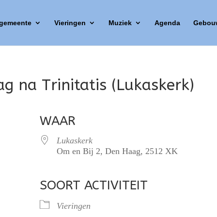
 gemeente
Vieringen
Muziek
Agenda
Gebou
g na Trinitatis (Lukaskerk)
WAAR
Lukaskerk
Om en Bij 2, Den Haag, 2512 XK
SOORT ACTIVITEIT
lendar
iCalendar
Office 365
Vieringen