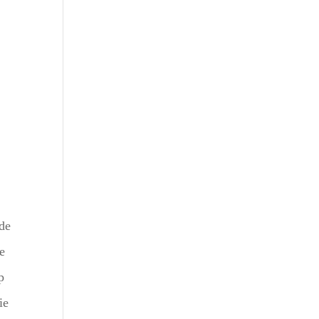
Outlook Live
 de
de
p
ie