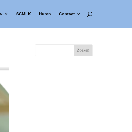
w
SCMLK
Huren
Contact