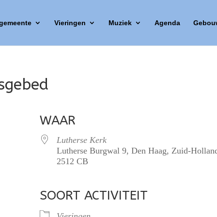
 gemeente
Vieringen
Muziek
Agenda
Gebou
esgebed
WAAR
Lutherse Kerk
Lutherse Burgwal 9, Den Haag, Zuid-Hollan
2512 CB
SOORT ACTIVITEIT
lendar
iCalendar
Office 365
Vieringen