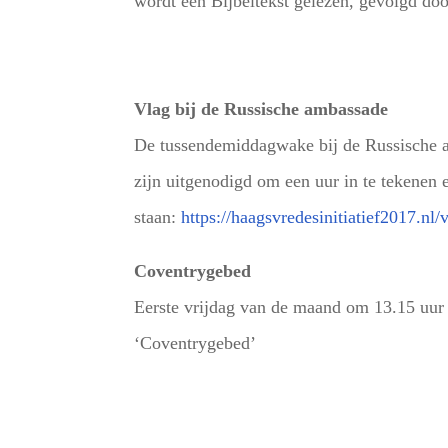
wordt een Bijbeltekst gelezen, gevolgd doo
Vlag bij de Russische ambassade
De tussendemiddagwake bij de Russische a
zijn uitgenodigd om een uur in te tekenen e
staan:
https://haagsvredesinitiatief2017.nl/
Coventrygebed
Eerste vrijdag van de maand om 13.15 uur o
‘Coventrygebed’