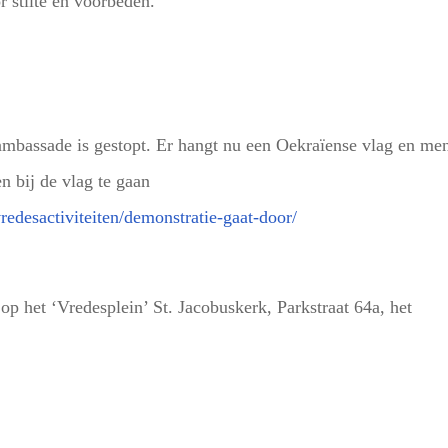
r stilte en voorbeden.
mbassade is gestopt. Er hangt nu een Oekraïense vlag en me
n bij de vlag te gaan
vredesactiviteiten/demonstratie-gaat-door/
p het ‘Vredesplein’ St. Jacobuskerk, Parkstraat 64a, het