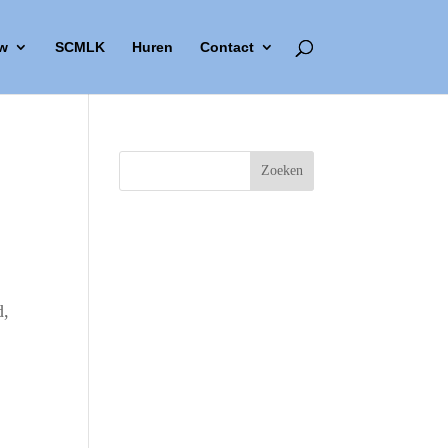
w
SCMLK
Huren
Contact
d,
Outlook Live