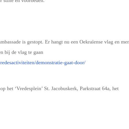
r stilte en voorbeden.
mbassade is gestopt. Er hangt nu een Oekraïense vlag en me
n bij de vlag te gaan
vredesactiviteiten/demonstratie-gaat-door/
p het ‘Vredesplein’ St. Jacobuskerk, Parkstraat 64a, het