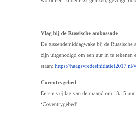
wordt een Bijbeltekst gelezen, gevolgd doo
Vlag bij de Russische ambassade
De tussendemiddagwake bij de Russische a
zijn uitgenodigd om een uur in te tekenen e
staan:
https://haagsvredesinitiatief2017.nl/
Coventrygebed
Eerste vrijdag van de maand om 13.15 uur o
‘Coventrygebed’