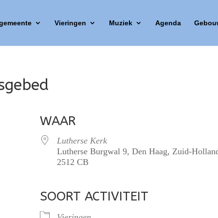
 gemeente
Vieringen
Muziek
Agenda
Gebou
esgebed
WAAR
Lutherse Kerk
Lutherse Burgwal 9, Den Haag, Zuid-Hollan
2512 CB
SOORT ACTIVITEIT
lendar
iCalendar
Office 365
Vieringen