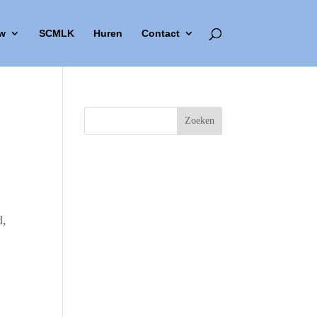
w
SCMLK
Huren
Contact
d,
Outlook Live