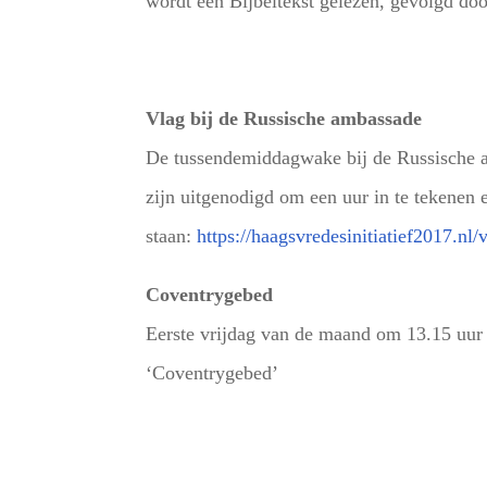
wordt een Bijbeltekst gelezen, gevolgd doo
Vlag bij de Russische ambassade
De tussendemiddagwake bij de Russische a
zijn uitgenodigd om een uur in te tekenen e
staan:
https://haagsvredesinitiatief2017.nl/
Coventrygebed
Eerste vrijdag van de maand om 13.15 uur o
‘Coventrygebed’