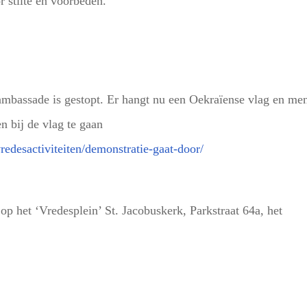
r stilte en voorbeden.
mbassade is gestopt. Er hangt nu een Oekraïense vlag en me
n bij de vlag te gaan
vredesactiviteiten/demonstratie-gaat-door/
p het ‘Vredesplein’ St. Jacobuskerk, Parkstraat 64a, het