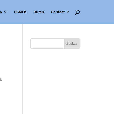
w
SCMLK
Huren
Contact
d,
Outlook Live