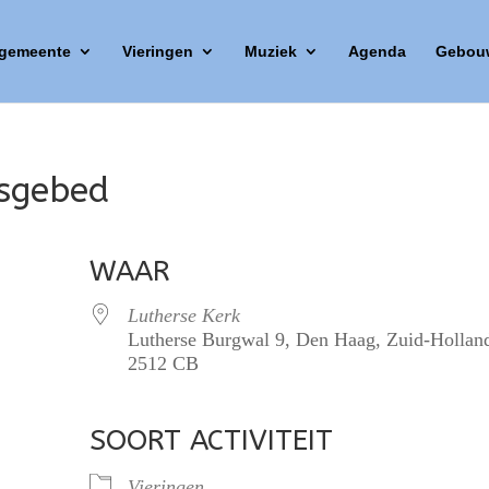
 gemeente
Vieringen
Muziek
Agenda
Gebou
esgebed
WAAR
Lutherse Kerk
Lutherse Burgwal 9, Den Haag, Zuid-Hollan
2512 CB
SOORT ACTIVITEIT
lendar
iCalendar
Office 365
Vieringen