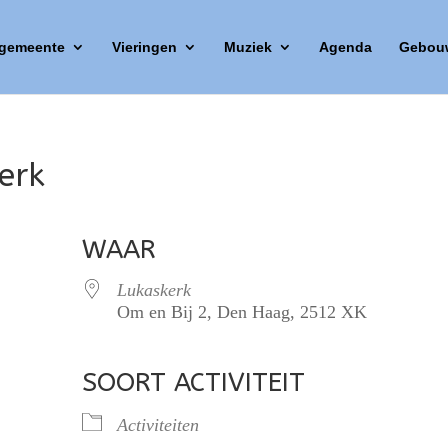
 gemeente
Vieringen
Muziek
Agenda
Gebou
erk
WAAR
Lukaskerk
Om en Bij 2, Den Haag, 2512 XK
SOORT ACTIVITEIT
lendar
iCalendar
Office 365
Activiteiten