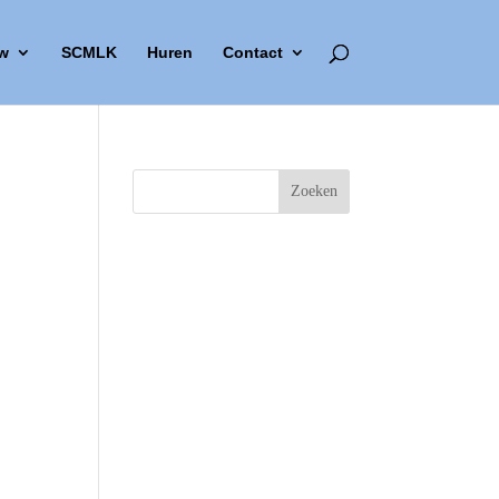
w
SCMLK
Huren
Contact
Outlook Live