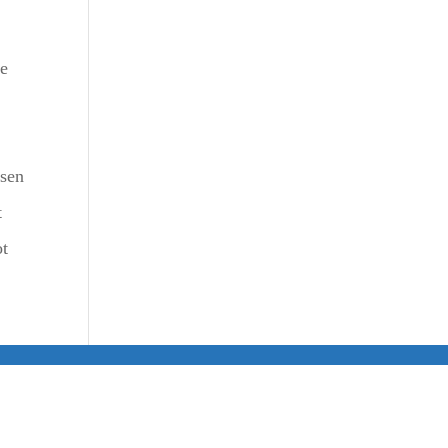
de
nsen
t
ot