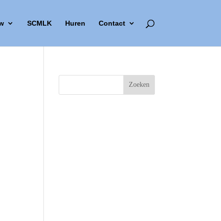
w
SCMLK
Huren
Contact
Outlook Live