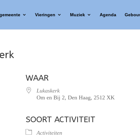
 gemeente
Vieringen
Muziek
Agenda
Gebou
erk
WAAR
Lukaskerk
Om en Bij 2, Den Haag, 2512 XK
SOORT ACTIVITEIT
lendar
iCalendar
Office 365
Activiteiten