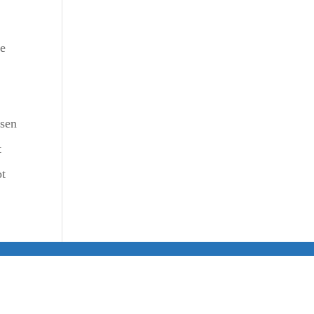
de
nsen
t
ot